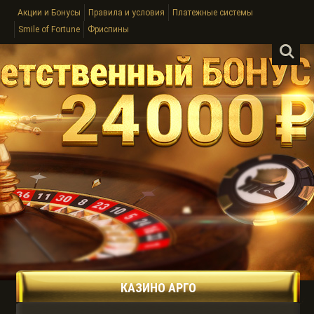
Акции и Бонусы
Правила и условия
Платежные системы
Smile of Fortune
Фриспины
КАЗИНО АРГО