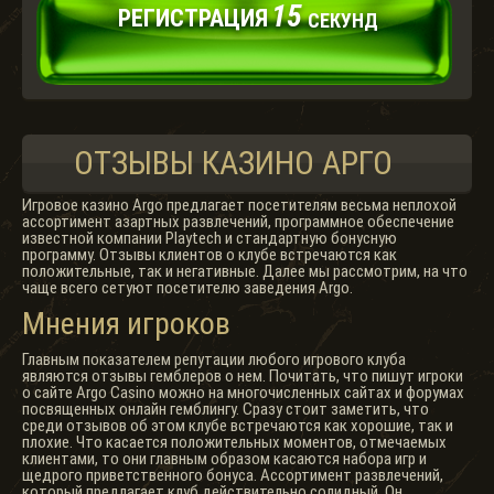
15
РЕГИСТРАЦИЯ
СЕКУНД
ОТЗЫВЫ КАЗИНО АРГО
Игровое казино Argo предлагает посетителям весьма неплохой
ассортимент азартных развлечений, программное обеспечение
известной компании Playtech и стандартную бонусную
программу. Отзывы клиентов о клубе встречаются как
положительные, так и негативные. Далее мы рассмотрим, на что
чаще всего сетуют посетителю заведения Argo.
Мнения игроков
Главным показателем репутации любого игрового клуба
являются отзывы гемблеров о нем. Почитать, что пишут игроки
о сайте Argo Casino можно на многочисленных сайтах и форумах
посвященных онлайн гемблингу. Сразу стоит заметить, что
среди отзывов об этом клубе встречаются как хорошие, так и
плохие. Что касается положительных моментов, отмечаемых
клиентами, то они главным образом касаются набора игр и
щедрого приветственного бонуса. Ассортимент развлечений,
который предлагает клуб действительно солидный. Он